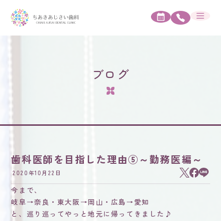
ブログ
歯科医師を目指した理由⑤～勤務医編～
2020年10月22日
今まで、
岐阜→奈良・東大阪→岡山・広島→愛知
と、巡り巡ってやっと地元に帰ってきました♪