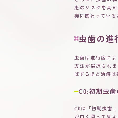
患のリスクを高め
接に関わっている
虫歯の進
虫歯は進行度によ
方法が選択されま
ばするほど治療は
C0:初期虫
C0は「初期虫歯
が白く濁って見え